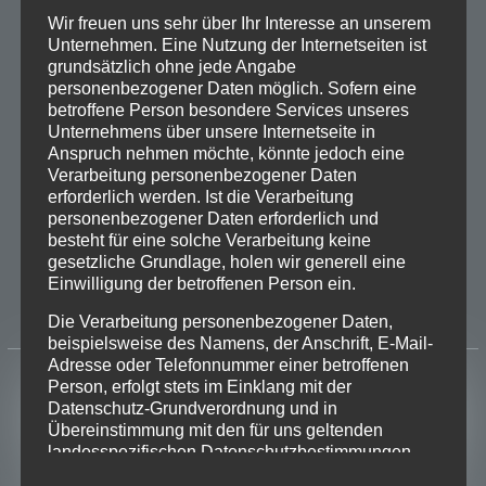
Wir freuen uns sehr über Ihr Interesse an unserem
Unternehmen. Eine Nutzung der Internetseiten ist
grundsätzlich ohne jede Angabe
personenbezogener Daten möglich. Sofern eine
Unterhaltung für jung und alt!
betroffene Person besondere Services unseres
Unternehmens über unsere Internetseite in
Teilen mit:
Anspruch nehmen möchte, könnte jedoch eine
Verarbeitung personenbezogener Daten
Facebook
X
erforderlich werden. Ist die Verarbeitung
personenbezogener Daten erforderlich und
besteht für eine solche Verarbeitung keine
Gefällt mir:
gesetzliche Grundlage, holen wir generell eine
Einwilligung der betroffenen Person ein.
Die Verarbeitung personenbezogener Daten,
beispielsweise des Namens, der Anschrift, E-Mail-
Adresse oder Telefonnummer einer betroffenen
Person, erfolgt stets im Einklang mit der
Datenschutz-Grundverordnung und in
Beiträge
Übereinstimmung mit den für uns geltenden
landesspezifischen Datenschutzbestimmungen.
Mittels dieser Datenschutzerklärung möchte unser