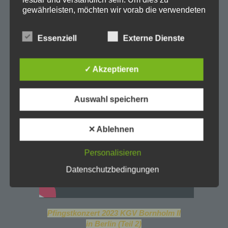
gewährleisten, möchten wir vorab die verwendeten
Begrifflichkeiten erläutern.
Wir verwenden in dieser Datenschutzerklärung
Essenziell
Externe Dienste
unter anderem die folgenden Begriffe:
Pfingstkonzert 2023 KGV Bornholm II
in Berlin (Teil 1)
a) personenbezogene Daten
✓ Akzeptieren
Personenbezogene Daten sind alle
Informationen, die sich auf eine identifizierte
Auswahl speichern
oder identifizierbare natürliche Person (im
Folgenden „betroffene Person") beziehen. Als
identifizierbar wird eine natürliche Person
✕ Ablehnen
angesehen, die direkt oder indirekt,
insbesondere mittels Zuordnung zu einer
Kennung wie einem Namen, zu einer
Personalisieren
Kennnummer, zu Standortdaten, zu einer
Datenschutzbedingungen
Online-Kennung oder zu einem oder mehreren
besonderen Merkmalen, die Ausdruck der
physischen, physiologischen, genetischen,
psychischen, wirtschaftlichen, kulturellen oder
sozialen Identität dieser natürlichen Person sind,
Pfingstkonzert 2023 KGV Bornholm II
identifiziert werden kann.
in Berlin (Teil 2)